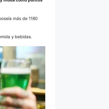
 y moda como puntos
, poseía más de 1180
comida y bebidas.