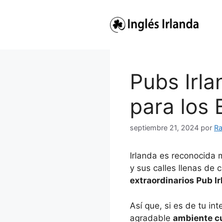
Saltar
al
contenido
Pubs Irla
para los 
septiembre 21, 2024
por
Ra
Irlanda es reconocida m
y sus calles llenas de 
extraordinarios Pub I
Así que, si es de tu int
agradable
ambiente cu