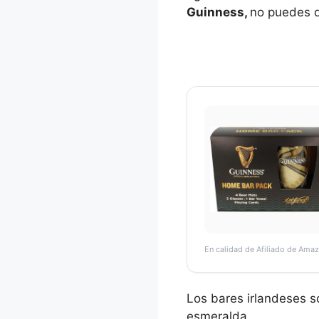
Guinness,
no puedes de
En calidad de Afiliado de Amaz
Los bares irlandeses so
esmeralda.