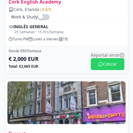
Cork English Academy
Cork
, Irlanda
|
4.6
/5
Work & Study
INGLÉS GENERAL
25
Semanas ·
15
Hrs/Semana
Turno
PM
Lunes a Viernes
TIE
Desde €
80
/Semana
Reportar error
€
2,000
EUR
Cotizar
Total: €
2,065
EUR