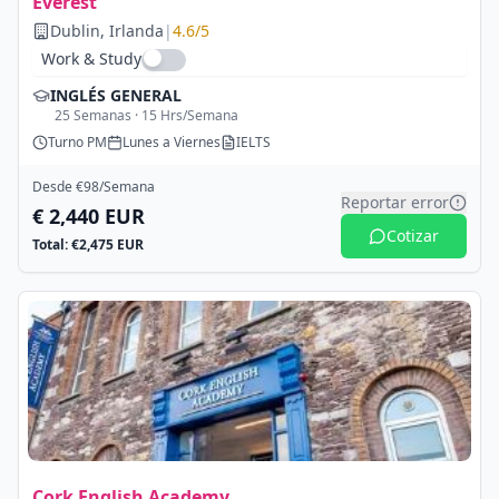
Everest
Dublin
, Irlanda
|
4.6
/5
Work & Study
INGLÉS GENERAL
25
Semanas ·
15
Hrs/Semana
Turno
PM
Lunes a Viernes
IELTS
Desde €
98
/Semana
Reportar error
€
2,440
EUR
Cotizar
Total: €
2,475
EUR
Cork English Academy