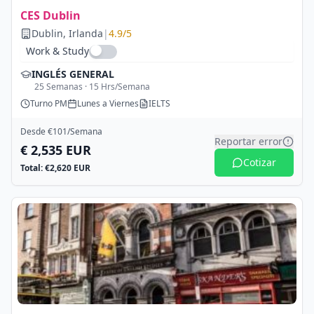
CES Dublin
Dublin
, Irlanda
|
4.9
/5
Work & Study
INGLÉS GENERAL
25
Semanas ·
15
Hrs/Semana
Turno
PM
Lunes a Viernes
IELTS
Desde €
101
/Semana
Reportar error
€
2,535
EUR
Cotizar
Total: €
2,620
EUR