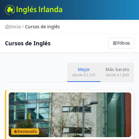
Inicio
Cursos de inglés
Cursos de Inglés en Irlanda
Cursos de Inglés
Filtros
Comparativa de Programas Disponibles
Mejor
Más barato
desde €
2,535
desde €
1,849
Destacado