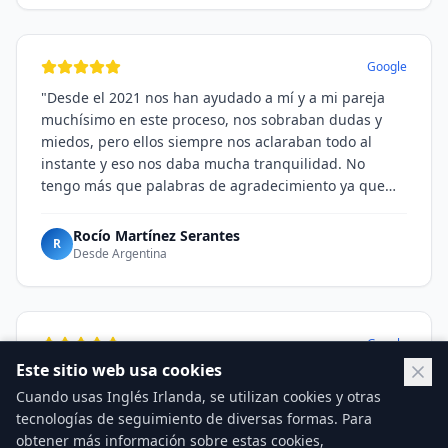
Google
"
Desde el 2021 nos han ayudado a mí y a mi pareja
muchísimo en este proceso, nos sobraban dudas y
miedos, pero ellos siempre nos aclaraban todo al
instante y eso nos daba mucha tranquilidad. No
tengo más que palabras de agradecimiento ya que
recién pudimos concretar viajar a esta hermosa isla
este año e Inglés Irlanda sigue pendiente de
Rocío Martínez Serantes
R
nosotros. Estamos muy felices de haber caído en sus
Desde
Argentina
manos porque fue la mejor decisión que pudimos
tomar. Recomiendo esta agencia al 100%.
"
Google
Este sitio web usa cookies
"
Me vine a estudiar Inglés a Dublin con Inglés Irlanda
Cuando usas Inglés Irlanda, se utilizan cookies y otras
y la verdad es que son muy preocupados de todo, te
tecnologías de seguimiento de diversas formas. Para
ayudan con la documentación, tips para moverte por
obtener más información sobre estas cookies,
la ciudad, todo. He escuchado malas referencias de