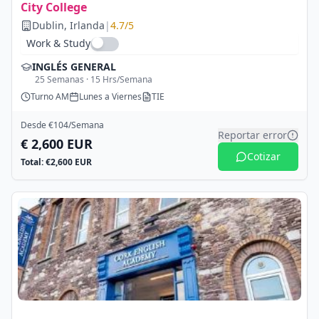
City College
Dublin
, Irlanda
|
4.7
/5
Work & Study
INGLÉS GENERAL
25
Semanas ·
15
Hrs/Semana
Turno
AM
Lunes a Viernes
TIE
Desde €
104
/Semana
Reportar error
€
2,600
EUR
Cotizar
Total: €
2,600
EUR