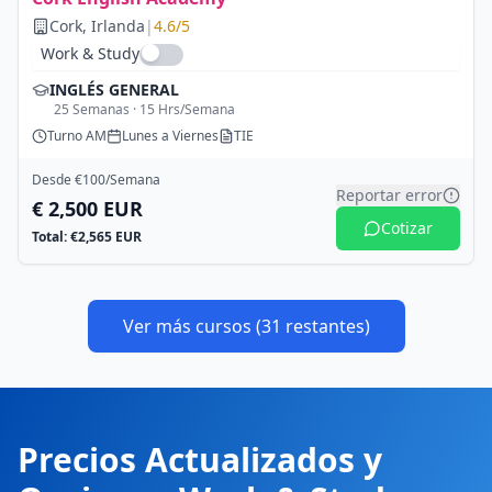
Cork
, Irlanda
|
4.6
/5
Work & Study
INGLÉS GENERAL
25
Semanas ·
15
Hrs/Semana
Turno
AM
Lunes a Viernes
TIE
Desde €
100
/Semana
Reportar error
€
2,500
EUR
Cotizar
Total: €
2,565
EUR
Ver más cursos (
31
restantes)
Precios Actualizados y