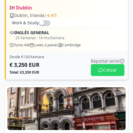
IH Dublin
Dublin
, Irlanda
|
4.4
/5
Work & Study
INGLÉS GENERAL
25
Semanas ·
16
Hrs/Semana
Turno
AM
Lunes a Jueves
Cambridge
Desde €
130
/Semana
Reportar error
€
3,250
EUR
Cotizar
Total: €
3,350
EUR