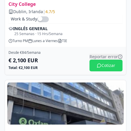
City College
Dublin
, Irlanda
|
4.7
/5
Work & Study
INGLÉS GENERAL
25
Semanas ·
15
Hrs/Semana
Turno
PM
Lunes a Viernes
TIE
Desde €
84
/Semana
Reportar error
€
2,100
EUR
Cotizar
Total: €
2,100
EUR