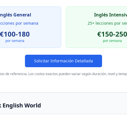
Inglés General
Inglés Intensi
ecciones por semana
25+ lecciones por s
€100-180
€150-25
por semana
por semana
Solicitar Información Detallada
ios de referencia. Los costos exactos pueden variar según duración, nivel y tem
 English World