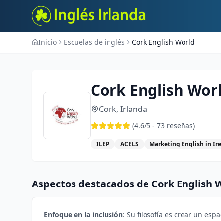
Inicio
Escuelas de inglés
Cork English World
Cork English Wor
Cork
,
Irlanda
(
4.6
/5 -
73
reseñas)
ILEP
ACELS
Marketing English in Ir
Aspectos destacados de
Cork English 
Enfoque en la inclusión
: Su filosofía es crear un es