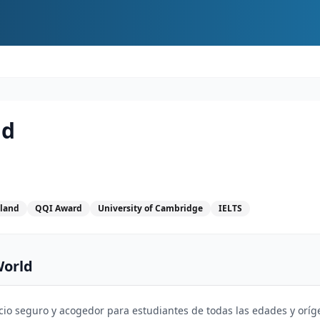
ld
eland
QQI Award
University of Cambridge
IELTS
World
pacio seguro y acogedor para estudiantes de todas las edades y oríg