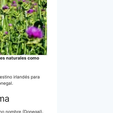
jes naturales como
estino irlandés para
 Donegal.
ima
smo nombre (Donegal).