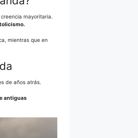
rlanda?
 creencia mayoritaria.
tolicismo.
ica, mientras que en
nda
es de años atrás.
de antiguas